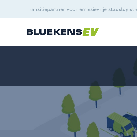
Transitiepartner voor emissievrije stadslogisti