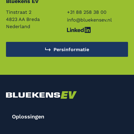
Bluekens EV
Tinstraat 2
+31 88 258 38 00
4823 AA Breda
info@bluekensev.nl
Nederland
Persinformatie
Oplossingen